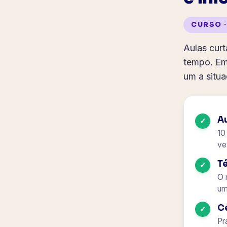
CURSO ·
Aulas cur
tempo. Em
um a situa
Au
✓
10
ve
T
✓
O 
um
C
✓
Pr