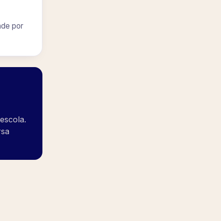
nde por
 escola.
rsa