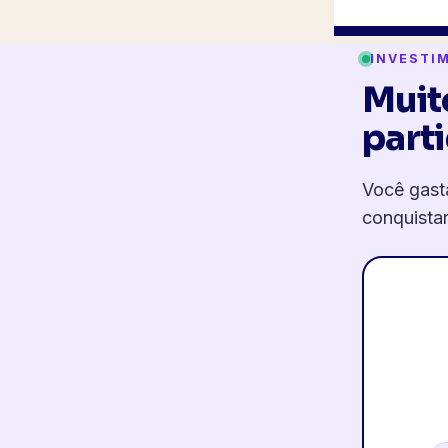
INVESTI
Muit
parti
Você gasta
conquista