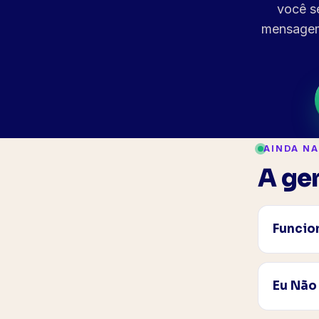
você s
mensagem
AINDA NA
A ge
Funcio
Funcion
zero. A 
Eu Não
associa
As aulas