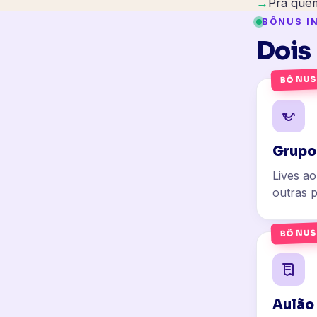
→
Pra quem
BÔNUS I
Dois
BÔNUS
Grupo
Lives ao
outras p
BÔNUS
Aulão 