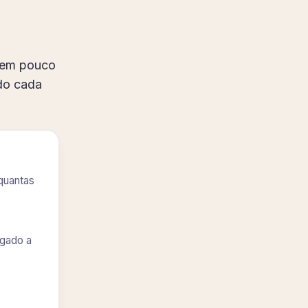
 tem pouco
ndo cada
 quantas
igado a