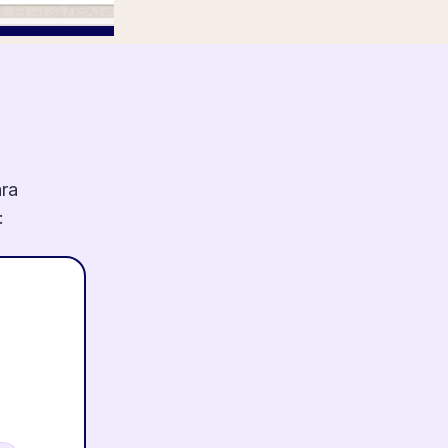
ara
: