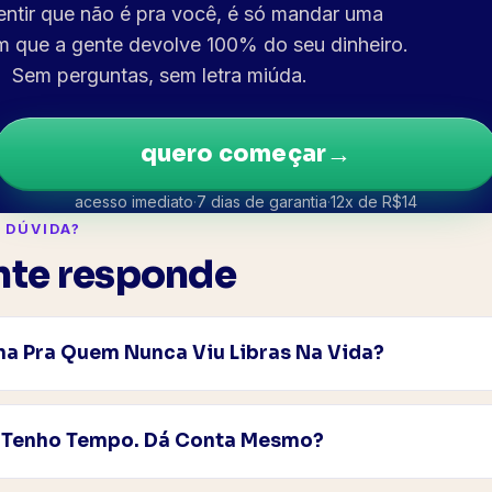
entir que não é pra você, é só mandar uma
 que a gente devolve 100% do seu dinheiro.
Sem perguntas, sem letra miúda.
→
quero começar
acesso imediato
·
7 dias de garantia
·
12x de R$
14
 DÚVIDA?
nte responde
na Pra Quem Nunca Viu Libras Na Vida?
a — o curso foi feito pensando exatamente em quem come
primeira aula parte do absoluto básico e, como você apre
 Tenho Tempo. Dá Conta Mesmo?
ção, não precisa de nenhum conhecimento prévio.
 têm cerca de 30 minutos. Dá pra assistir no intervalo, no 