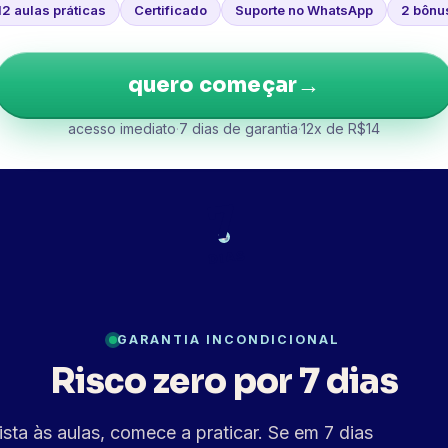
12 aulas práticas
Certificado
Suporte no WhatsApp
2 bônu
→
quero começar
acesso imediato
·
7 dias de garantia
·
12x de R$
14
7
DIAS
GARANTIA INCONDICIONAL
Risco zero por 7 dias
ista às aulas, comece a praticar. Se em 7 dias