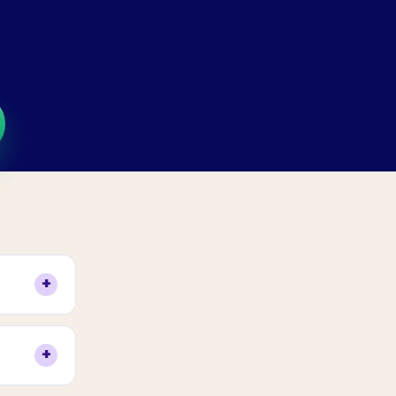
+
ça do
nde por
+
ônibus