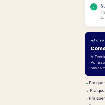
S
✓
Tr
lá.
NÃO SA
Comec
A Técnic
Por iss
básica 
→
Pra quem
→ Pra quem
→
Pra quem