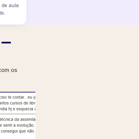
 de aula
te.
 —
 com os