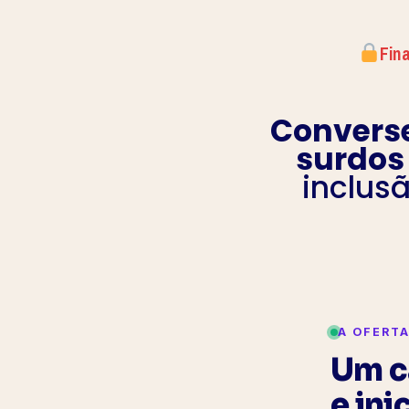
Fin
Converse
surdos
inclusã
A OFERT
Um c
e ini