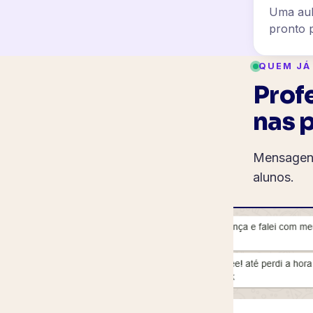
Uma aul
pronto p
QUEM JÁ
Prof
nas 
Mensagens
alunos.