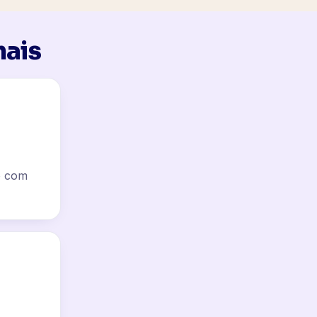
mais
to com