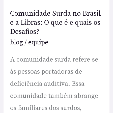
Comunidade Surda no Brasil
Comunidade
e a Libras: O que é e quais os
Surda
Desafios?
no
blog
/
equipe
Brasil
A comunidade surda refere-se
e
às pessoas portadoras de
a
deficiência auditiva. Essa
Libras:
comunidade também abrange
O
os familiares dos surdos,
que