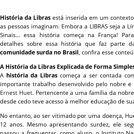
História da Libras
está inserida em um contexto
as pessoas imaginam. Embora a LIBRAS seja a Lín
Sinais… essa história começa na França! Par
detalhes sobre essa história que faz parte d
comunidade surda no Brasil
, confira esse conte
A História da Libras Explicada de Forma Simple
A
história da Libras
começa a ser contada com 
importante trabalho desenvolvido pelo nobre e 
Ernest Huet
. Pertencente a uma família da nobre
desde cedo teve acesso à melhor educação de su
No entanto, ao ser vitimado por uma doença, Hue
12 anos. Mesmo apresentando surdez, ele seg
passou a frequentar, como aluno, o Instituto Na