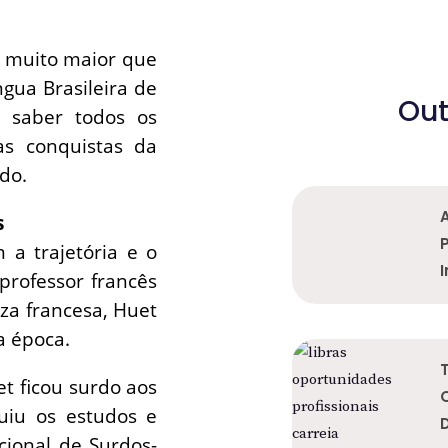
 muito maior que
gua Brasileira de
Out
a saber todos os
as conquistas da
údo.
s
a trajetória e o
I
professor francês
za francesa, Huet
a época.
t ficou surdo aos
uiu os estudos e
cional de Surdos-