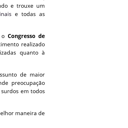
ndo e trouxe um
inais
e todas as
 o
Congresso de
cimento realizado
lizadas quanto à
assunto de maior
nde preocupação
 surdos em todos
melhor maneira de